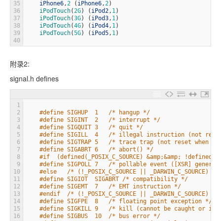
35
iPhone6
,
2
(
iPhone6
,
2
)
36
iPodTouch
(
2G
)
(
iPod2
,
1
)
37
iPodTouch
(
3G
)
(
iPod3
,
1
)
38
iPodTouch
(
4G
)
(
iPod4
,
1
)
39
iPodTouch
(
5G
)
(
iPod5
,
1
)
40
附录2:
signal.h defines
1
2
#define SIGHUP  1   /* hangup */
3
#define SIGINT  2   /* interrupt */
4
#define SIGQUIT 3   /* quit */
5
#define SIGILL  4   /* illegal instruction (not rese
6
#define SIGTRAP 5   /* trace trap (not reset when ca
7
#define SIGABRT 6   /* abort() */
8
#if  (defined(_POSIX_C_SOURCE) &amp;&amp; !defined(_
9
#define SIGPOLL 7   /* pollable event ([XSR] generat
10
#else   /* (!_POSIX_C_SOURCE || _DARWIN_C_SOURCE) */
11
#define SIGIOT  SIGABRT /* compatibility */
12
#define SIGEMT  7   /* EMT instruction */
13
#endif  /* (!_POSIX_C_SOURCE || _DARWIN_C_SOURCE) */
14
#define SIGFPE  8   /* floating point exception */
15
#define SIGKILL 9   /* kill (cannot be caught or ign
16
#define SIGBUS  10  /* bus error */