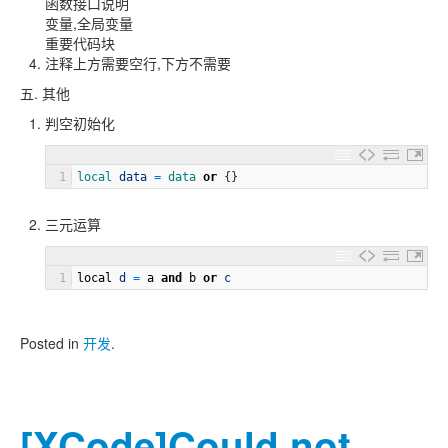
函数接口说明
变量,全局变量
重要代码块
注释上方需要空行,下方不需要
五. 其他
判空初始化
1
local 
data
=
data
or
{
}
三元运算
1
local
d
=
a
and
b
or
c
Posted in
开发
.
[XCode]Could not