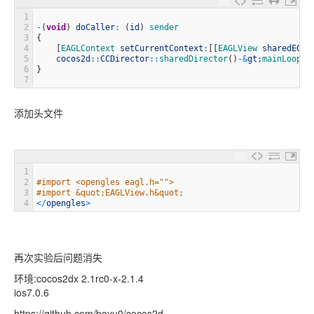
1
2
-
(
void
)
doCaller
:
(
id
)
sender
3
{
4
[
EAGLContext 
setCurrentContext
:
[
[
EAGLView 
sharedEGLV
5
cocos2d
::
CCDirector
::
sharedDirector
(
)
-
&
gt
;
mainLoop
(
)
6
}
7
添加头文件
1
2
#import <opengles eagl.h="">
3
#import &quot;EAGLView.h&quot;
4
<
/
opengles
>
再次实验后问题消失
环境:cocos2dx 2.1rc0-x-2.1.4
ios7.0.6
https://github.com/boyu0/cocos2d-