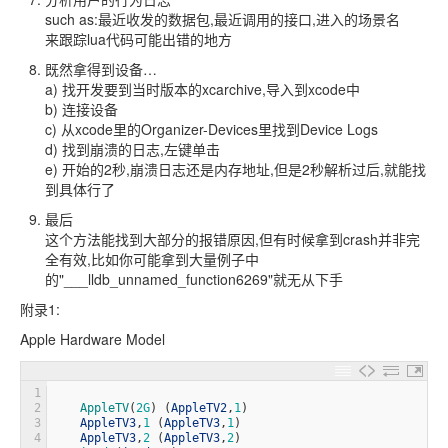
such as:最近收发的数据包,最近调用的接口,进入的场景名
来跟踪lua代码可能出错的地方
既然拿得到设备…
a) 找开发要到当时版本的xcarchive,导入到xcode中
b) 连接设备
c) 从xcode里的Organizer-Devices里找到Device Logs
d) 找到崩溃的日志,左键单击
e) 开始的2秒,崩溃日志还是内存地址,但是2秒解析过后,就能找
到具体行了
最后
这个方法能找到大部分的报错原因,但有时候拿到crash并非完
全有效,比如你可能拿到大量例子中
的"___lldb_unnamed_function6269"就无从下手
附录1:
Apple Hardware Model
1
2
AppleTV
(
2G
)
(
AppleTV2
,
1
)
3
AppleTV3
,
1
(
AppleTV3
,
1
)
4
AppleTV3
,
2
(
AppleTV3
,
2
)