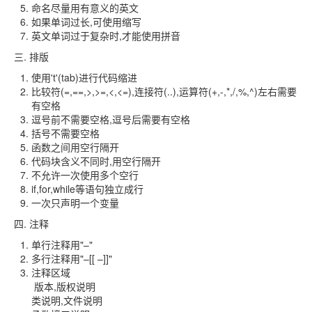
命名尽量用有意义的英文
如果单词过长,可使用缩写
英文单词过于复杂时,才能使用拼音
三. 排版
使用't'(tab)进行代码缩进
比较符(=,==,>,>=,<,<=),连接符(..),运算符(+,-,*,/,%,^)左右需要
有空格
逗号前不需要空格,逗号后需要有空格
括号不需要空格
函数之间用空行隔开
代码块含义不同时,用空行隔开
不允许一次使用多个空行
if,for,while等语句独立成行
一次只声明一个变量
四. 注释
单行注释用"–"
多行注释用"–[[ –]]"
注释区域
版本,版权说明
类说明,文件说明