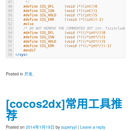
47
     */
48
#define SIG_DFL     (void (*)(int))0
49
#define SIG_IGN     (void (*)(int))1
50
#define SIG_HOLD    (void (*)(int))5
51
#define SIG_ERR     ((void (*)(int))-1)
52
#else
53
/* DO NOT REMOVE THE COMMENTED OUT int: fixincludes 
54
#define SIG_DFL     (void (*)(/*int*/))0
55
#define SIG_IGN     (void (*)(/*int*/))1
56
#define SIG_HOLD    (void (*)(/*int*/))5
57
#define SIG_ERR     ((void (*)(/*int*/))-1)
58
#endif
59
<
/
sys
>
Posted in
开发
.
[cocos2dx]常用工具推
荐
Posted on
2014年1月19日
by
superyyl
|
Leave a reply