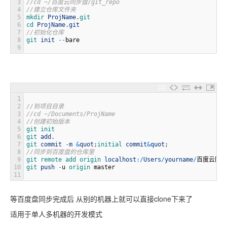
3
//cd ~/百度云同步盘/git_repo
4
//建立仓库文件夹
5
mkdir 
ProjName
.
git
6
cd 
ProjName
.
git
7
//初始化仓库
8
git 
init
--
bare
9
1
2
//到项目目录
3
//cd ~/Documents/ProjName
4
//创建初始版本
5
git 
init
6
git 
add
.
7
git 
commit
-
m
&
quot
;
initial 
commit
&
quot
;
8
//同步到百度盘的仓库里
9
git 
remote 
add 
origin 
localhost
:
/
Users
/
yourname
/
百度云同步
10
git 
push
-
u
origin 
master
11
等百度盘同步完成后 从别的机器上就可以直接clone下来了
适用于单人多机器的开发模式