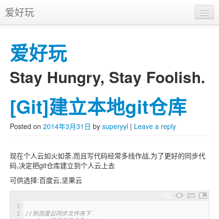
爱好玩
首页
爱好玩
APP
推广
Stay Hungry, Stay Foolish.
[Git]建立本地git仓库
Skip to primary content
Skip to secondary content
Main menu
Posted on
2014年3月31日
by
superyyl
|
Leave a reply
现在个人云如火如荼,而且写代码经常多线作战,为了更好的同步代
码,决定把git仓库建立到个人云上去
可供选择:百度云,坚果云
1
2
//到百度云同步文件夹下