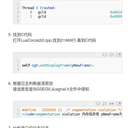
1
2
Thread
0
Crashed
:
3
0
gcld
0x00145e9
4
1
gcld
0x0009509
5
找到C代码​
打开LuaCocos2d.cpp,找到21969行,看到C代码
1
2
self
-
&
gt
;
setDisplayFrame
(
pNewFrame
)
;
3
根据日志判断崩溃原因
错误类型是SIGSEGV,从signal.h文件中得知
1
#define   SIGSEGV 11  /* segmentation violation */
2
<
/
code
>
segmentation 
violation
内存段异常
pNewFrame
为空
分析用户的行为日志