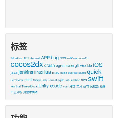
标签
bug
APP
3d
adhoc
ADT
Android
CCScrollView
cocos2d
cocos2dx
iOS
crash
egret
git
ide
FMDB
https
quick
lua
jenkins
linux
java
mac
nginx
openssl
plugin
swift
shell
svn
ScrollView
SimpleDateFormat
sqlite
ssh
sublime
xcode
Unity
terminal
ThreadLocal
yum
好玩
工具
技巧
抗锯齿
插件
日志分析
贝塞尔曲线