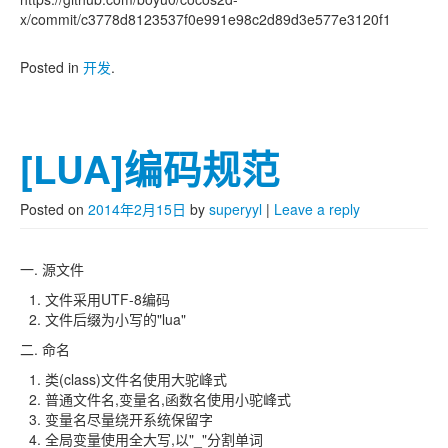
x/commit/c3778d8123537f0e991e98c2d89d3e577e3120f1
Posted in
开发
.
[LUA]编码规范
Posted on
2014年2月15日
by
superyyl
|
Leave a reply
一. 源文件
文件采用UTF-8编码
文件后缀为小写的"lua"
二. 命名
类(class)文件名使用大驼峰式
普通文件名,变量名,函数名使用小驼峰式
变量名尽量绕开系统保留字
全局变量使用全大写,以"_"分割单词