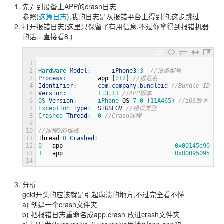
先弄到设备上APP的crash日志
参照(
这篇日志
),我的日志是从报错平台上得到的,这步跳过
打开报错日志(这里只保留了有用信息,不过你拿得到报错机器
的话…直接看8.)
1
2
Hardware 
Model
:
iPhone3
,
3
//设备型号
3
Process
:
app
[
212
]
//进程名
4
Identifier
:
com
.
company
.
bundleid
//Bundle ID
5
Version
:
1.3.13
//APP版本
6
OS 
Version
:
iPhone 
OS
7.0
(
11A465
)
//iOS版本
7
Exception 
Type
:
SIGSEGV
//错误类型
8
Crashed 
Thread
:
0
//Crash线程
9
10
//线程0的堆栈
11
Thread
0
Crashed
:
12
0
app
0x00145e90
0x2
13
1
app
0x00095095
0x2
14
分析
gcld开头的应该就是引起崩溃的地方,不过完全看不懂
a) 创建一个crash文件夹
b) 把报错日志重命名成app.crash 放进crash文件夹