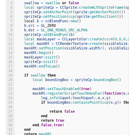
3
swallow
=
swallow 
or
false
4
local 
spriteCp
=
CCSprite
:
createWithSpriteFrame
(
spri
5
spriteCp
:
setAnchorPoint
(
sprite
:
getAnchorPoint
(
)
)
6
spriteCp
:
setPosition
(
ccp
(
sprite
:
getPosition
(
)
)
)
7
local
b
=
ccBlendFunc
:
new
(
)
8
b
.
src
=
GL
_
ZERO
9
b
.
dst
=
GL_ONE_MINUS_SRC_ALPHA
10
spriteCp
:
setBlendFunc
(
b
)
11
local 
maskLayer
=
CCLayerColor
:
create
(
ccc4
(
0
,
0
,
0
,
255
12
local 
maskRt
=
CCRenderTexture
:
create
(
visibleSize
.
wi
13
maskRt
:
setPosition
(
visibleSize
.
width
/
2
,
visibleSize
.
14
maskRt
:
begin
(
)
15
maskLayer
:
visit
(
)
16
spriteCp
:
visit
(
)
17
maskRt
:
endToLua
(
)
18
19
if
swallow 
then
20
local 
boundingBox
=
spriteCp
:
boundingBox
(
)
21
22
maskRt
:
setTouchEnabled
(
true
)
23
maskRt
:
registerScriptTouchHandler
(
function
(
e
,
x
,
y
24
log
.
info
(
&
quot
;
touch
&
quot
;
,
e
,
x
,
y
)
25
if
boundingBox
:
containsPoint
(
ccp
(
x
,
y
)
)
then
26
27
return
false
28
end
29
return
true
30
end
,
false
,
true
)
31
end
32
return
maskRt