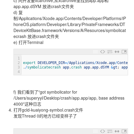
c) 问开发要xcarchive,从xcarchive里找到app.app和
app.app.dSYM 放进crash文件夹
d) 复
制/Applications/Xcode.app/Contents/Developer/Platforms/iP
honeOS.platform/Developer/Library/PrivateFrameworks/DT
DeviceKitBase.framework/Versions/A/Resources/symbolicat
ecrash 放进crash文件夹
e) 打开Terminal
1
2
export 
DEVELOPER_DIR
=
/
Applications
/
Xcode
.
app
/
Contents
3
.
/
symbolicatecrash 
app
.
crash 
app
.
app
.
dSYM
&
gt
;
app
-
sy
4
f) 我们看到了"got symbolicator for
/Users/superyyl/Desktop/crash/app.app/app, base address
4000"这种日志
打开gcld-kuaiyong-symbol.crash文件
发现Thread 0的地方已经变样子了