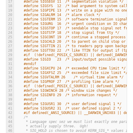
17
#define SIGSEGV 11  /* segmentation violation */
18
#define SIGSYS  12  /* bad argument to system call *
19
#define SIGPIPE 13  /* write on a pipe with no one t
20
#define SIGALRM 14  /* alarm clock */
21
#define SIGTERM 15  /* software termination signal f
22
#define SIGURG  16  /* urgent condition on IO channe
23
#define SIGSTOP 17  /* sendable stop signal not from
24
#define SIGTSTP 18  /* stop signal from tty */
25
#define SIGCONT 19  /* continue a stopped process */
26
#define SIGCHLD 20  /* to parent on child stop or ex
27
#define SIGTTIN 21  /* to readers pgrp upon backgrou
28
#define SIGTTOU 22  /* like TTIN for output if (tp-&
29
#if  (!defined(_POSIX_C_SOURCE) || defined(_DARWIN_C
30
#define SIGIO   23  /* input/output possible signal 
31
#endif
32
#define SIGXCPU 24  /* exceeded CPU time limit */
33
#define SIGXFSZ 25  /* exceeded file size limit */
34
#define SIGVTALRM 26    /* virtual time alarm */
35
#define SIGPROF 27  /* profiling time alarm */
36
#if  (!defined(_POSIX_C_SOURCE) || defined(_DARWIN_C
37
#define SIGWINCH 28 /* window size changes */
38
#define SIGINFO 29  /* information request */
39
#endif
40
#define SIGUSR1 30  /* user defined signal 1 */
41
#define SIGUSR2 31  /* user defined signal 2 */
42
#if defined(_ANSI_SOURCE) || __DARWIN_UNIX03 || defi
43
/*
44
     * Language spec sez we must list exactly one parame
45
     * actually supply three.  Ugh!
46
     * SIG_HOLD is chosen to avoid KERN_SIG_* values in 