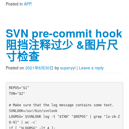
Posted in
APP
.
SVN pre-commit hook
阻挡注释过少 &图片尺
寸检查
Posted on
2021年6月30日
by
superyyl
|
Leave a reply
REPOS="$1"

TXN="$2"

# Make sure that the log message contains some text.

SVNLOOK=/usr/bin/svnlook

LOGMSG=`$SVNLOOK log -t "$TXN" "$REPOS" | grep "[a-zA-Z
0-9]" | wc -c`

if [ "$LOGMSG" -lt 4 ];
