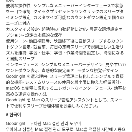
便利な操作性- シンプルなメニューバーインターフェースで状態
を一目で確認- クイックプリセットでワンクリックのスリープタ
イミング設定- カスタマイズ可能なカウントダウン設定で個々の
ニーズに対応
カスタマイズ設定- 起動時の自動起動に対応- 豊富な環境設定オ
プション- 設定の永続的な保存
使用シーン- 動画視聴時：映画終了後に自動スリープするカウン
トダウン設定- 就寝前：毎日の定時スリープで規則正しい生活リ
ズムを維持- 学習・仕事：学習・作業時間を設定し、時間になる
と自動スリープ
インターフェース- シンプルなメニューバーデザイン- 見やすいカ
ウントダウン表示- 直感的な設定画面- モダンな視覚デザイン
Goodnight を選ぶ理由- スリープ管理に特化したシンプルで直接
的な機能- システムリソースの使用を最小限に抑えた軽量設計-
macOS と完璧に調和するエレガントなインターフェース- 効率を
高める迅速な操作方法
Goodnight を Mac のスリープ管理アシスタントとして、スマー
トで便利なスリープ管理体験をお楽しみください。
# 한국어
Goodnight – 우아한 Mac 절전 관리 도우미
우아하고 심플한 Mac 절전 관리 도구로, Mac을 적절한 시간에 자동으