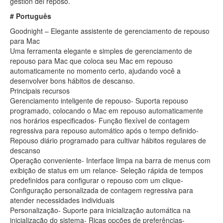
gestión del reposo.
# Português
Goodnight – Elegante assistente de gerenciamento de repouso
para Mac
Uma ferramenta elegante e simples de gerenciamento de
repouso para Mac que coloca seu Mac em repouso
automaticamente no momento certo, ajudando você a
desenvolver bons hábitos de descanso.
Principais recursos
Gerenciamento inteligente de repouso- Suporta repouso
programado, colocando o Mac em repouso automaticamente
nos horários especificados- Função flexível de contagem
regressiva para repouso automático após o tempo definido-
Repouso diário programado para cultivar hábitos regulares de
descanso
Operação conveniente- Interface limpa na barra de menus com
exibição de status em um relance- Seleção rápida de tempos
predefinidos para configurar o repouso com um clique-
Configuração personalizada de contagem regressiva para
atender necessidades individuais
Personalização- Suporte para inicialização automática na
inicialização do sistema- Ricas opções de preferências-