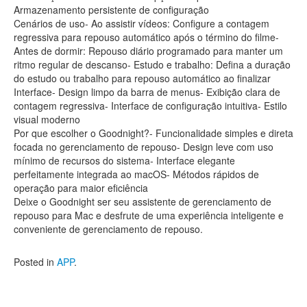
Armazenamento persistente de configuração
Cenários de uso- Ao assistir vídeos: Configure a contagem
regressiva para repouso automático após o término do filme-
Antes de dormir: Repouso diário programado para manter um
ritmo regular de descanso- Estudo e trabalho: Defina a duração
do estudo ou trabalho para repouso automático ao finalizar
Interface- Design limpo da barra de menus- Exibição clara de
contagem regressiva- Interface de configuração intuitiva- Estilo
visual moderno
Por que escolher o Goodnight?- Funcionalidade simples e direta
focada no gerenciamento de repouso- Design leve com uso
mínimo de recursos do sistema- Interface elegante
perfeitamente integrada ao macOS- Métodos rápidos de
operação para maior eficiência
Deixe o Goodnight ser seu assistente de gerenciamento de
repouso para Mac e desfrute de uma experiência inteligente e
conveniente de gerenciamento de repouso.
Posted in
APP
.