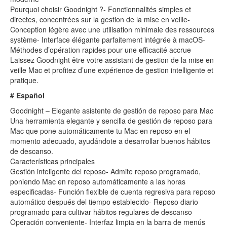
Pourquoi choisir Goodnight ?- Fonctionnalités simples et
directes, concentrées sur la gestion de la mise en veille-
Conception légère avec une utilisation minimale des ressources
système- Interface élégante parfaitement intégrée à macOS-
Méthodes d’opération rapides pour une efficacité accrue
Laissez Goodnight être votre assistant de gestion de la mise en
veille Mac et profitez d’une expérience de gestion intelligente et
pratique.
# Español
Goodnight – Elegante asistente de gestión de reposo para Mac
Una herramienta elegante y sencilla de gestión de reposo para
Mac que pone automáticamente tu Mac en reposo en el
momento adecuado, ayudándote a desarrollar buenos hábitos
de descanso.
Características principales
Gestión inteligente del reposo- Admite reposo programado,
poniendo Mac en reposo automáticamente a las horas
especificadas- Función flexible de cuenta regresiva para reposo
automático después del tiempo establecido- Reposo diario
programado para cultivar hábitos regulares de descanso
Operación conveniente- Interfaz limpia en la barra de menús