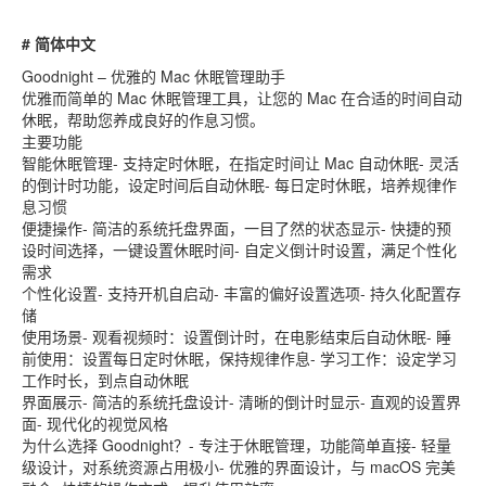
# 简体中文
Goodnight – 优雅的 Mac 休眠管理助手
优雅而简单的 Mac 休眠管理工具，让您的 Mac 在合适的时间自动
休眠，帮助您养成良好的作息习惯。
主要功能
智能休眠管理- 支持定时休眠，在指定时间让 Mac 自动休眠- 灵活
的倒计时功能，设定时间后自动休眠- 每日定时休眠，培养规律作
息习惯
便捷操作- 简洁的系统托盘界面，一目了然的状态显示- 快捷的预
设时间选择，一键设置休眠时间- 自定义倒计时设置，满足个性化
需求
个性化设置- 支持开机自启动- 丰富的偏好设置选项- 持久化配置存
储
使用场景- 观看视频时：设置倒计时，在电影结束后自动休眠- 睡
前使用：设置每日定时休眠，保持规律作息- 学习工作：设定学习
工作时长，到点自动休眠
界面展示- 简洁的系统托盘设计- 清晰的倒计时显示- 直观的设置界
面- 现代化的视觉风格
为什么选择 Goodnight？- 专注于休眠管理，功能简单直接- 轻量
级设计，对系统资源占用极小- 优雅的界面设计，与 macOS 完美