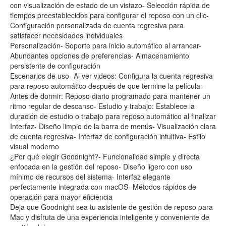
con visualización de estado de un vistazo- Selección rápida de
tiempos preestablecidos para configurar el reposo con un clic-
Configuración personalizada de cuenta regresiva para
satisfacer necesidades individuales
Personalización- Soporte para inicio automático al arrancar-
Abundantes opciones de preferencias- Almacenamiento
persistente de configuración
Escenarios de uso- Al ver videos: Configura la cuenta regresiva
para reposo automático después de que termine la película-
Antes de dormir: Reposo diario programado para mantener un
ritmo regular de descanso- Estudio y trabajo: Establece la
duración de estudio o trabajo para reposo automático al finalizar
Interfaz- Diseño limpio de la barra de menús- Visualización clara
de cuenta regresiva- Interfaz de configuración intuitiva- Estilo
visual moderno
¿Por qué elegir Goodnight?- Funcionalidad simple y directa
enfocada en la gestión del reposo- Diseño ligero con uso
mínimo de recursos del sistema- Interfaz elegante
perfectamente integrada con macOS- Métodos rápidos de
operación para mayor eficiencia
Deja que Goodnight sea tu asistente de gestión de reposo para
Mac y disfruta de una experiencia inteligente y conveniente de