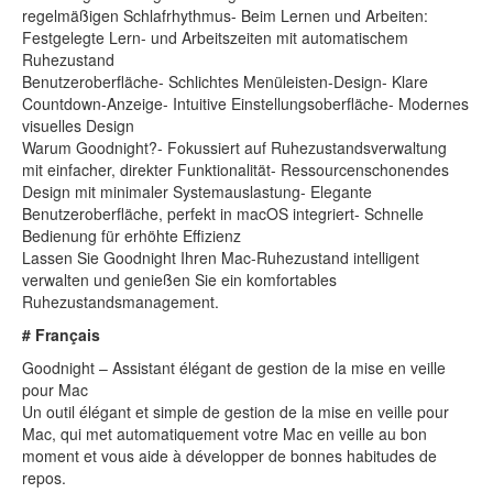
regelmäßigen Schlafrhythmus- Beim Lernen und Arbeiten:
Festgelegte Lern- und Arbeitszeiten mit automatischem
Ruhezustand
Benutzeroberfläche- Schlichtes Menüleisten-Design- Klare
Countdown-Anzeige- Intuitive Einstellungsoberfläche- Modernes
visuelles Design
Warum Goodnight?- Fokussiert auf Ruhezustandsverwaltung
mit einfacher, direkter Funktionalität- Ressourcenschonendes
Design mit minimaler Systemauslastung- Elegante
Benutzeroberfläche, perfekt in macOS integriert- Schnelle
Bedienung für erhöhte Effizienz
Lassen Sie Goodnight Ihren Mac-Ruhezustand intelligent
verwalten und genießen Sie ein komfortables
Ruhezustandsmanagement.
# Français
Goodnight – Assistant élégant de gestion de la mise en veille
pour Mac
Un outil élégant et simple de gestion de la mise en veille pour
Mac, qui met automatiquement votre Mac en veille au bon
moment et vous aide à développer de bonnes habitudes de
repos.