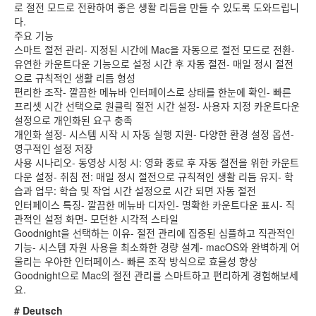
로 절전 모드로 전환하여 좋은 생활 리듬을 만들 수 있도록 도와드립니
다.
주요 기능
스마트 절전 관리- 지정된 시간에 Mac을 자동으로 절전 모드로 전환-
유연한 카운트다운 기능으로 설정 시간 후 자동 절전- 매일 정시 절전
으로 규칙적인 생활 리듬 형성
편리한 조작- 깔끔한 메뉴바 인터페이스로 상태를 한눈에 확인- 빠른
프리셋 시간 선택으로 원클릭 절전 시간 설정- 사용자 지정 카운트다운
설정으로 개인화된 요구 충족
개인화 설정- 시스템 시작 시 자동 실행 지원- 다양한 환경 설정 옵션-
영구적인 설정 저장
사용 시나리오- 동영상 시청 시: 영화 종료 후 자동 절전을 위한 카운트
다운 설정- 취침 전: 매일 정시 절전으로 규칙적인 생활 리듬 유지- 학
습과 업무: 학습 및 작업 시간 설정으로 시간 되면 자동 절전
인터페이스 특징- 깔끔한 메뉴바 디자인- 명확한 카운트다운 표시- 직
관적인 설정 화면- 모던한 시각적 스타일
Goodnight을 선택하는 이유- 절전 관리에 집중된 심플하고 직관적인
기능- 시스템 자원 사용을 최소화한 경량 설계- macOS와 완벽하게 어
울리는 우아한 인터페이스- 빠른 조작 방식으로 효율성 향상
Goodnight으로 Mac의 절전 관리를 스마트하고 편리하게 경험해보세
요.
# Deutsch