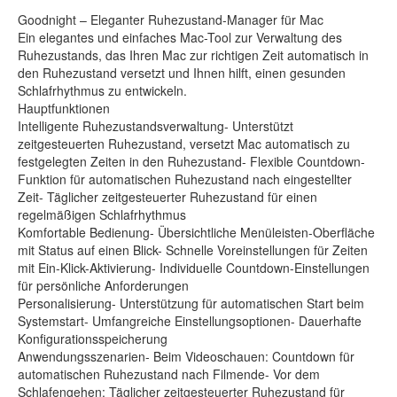
Goodnight – Eleganter Ruhezustand-Manager für Mac
Ein elegantes und einfaches Mac-Tool zur Verwaltung des
Ruhezustands, das Ihren Mac zur richtigen Zeit automatisch in
den Ruhezustand versetzt und Ihnen hilft, einen gesunden
Schlafrhythmus zu entwickeln.
Hauptfunktionen
Intelligente Ruhezustandsverwaltung- Unterstützt
zeitgesteuerten Ruhezustand, versetzt Mac automatisch zu
festgelegten Zeiten in den Ruhezustand- Flexible Countdown-
Funktion für automatischen Ruhezustand nach eingestellter
Zeit- Täglicher zeitgesteuerter Ruhezustand für einen
regelmäßigen Schlafrhythmus
Komfortable Bedienung- Übersichtliche Menüleisten-Oberfläche
mit Status auf einen Blick- Schnelle Voreinstellungen für Zeiten
mit Ein-Klick-Aktivierung- Individuelle Countdown-Einstellungen
für persönliche Anforderungen
Personalisierung- Unterstützung für automatischen Start beim
Systemstart- Umfangreiche Einstellungsoptionen- Dauerhafte
Konfigurationsspeicherung
Anwendungsszenarien- Beim Videoschauen: Countdown für
automatischen Ruhezustand nach Filmende- Vor dem
Schlafengehen: Täglicher zeitgesteuerter Ruhezustand für