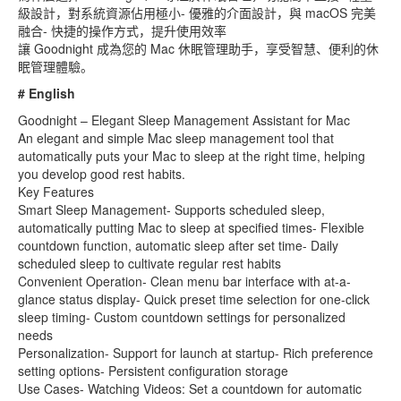
級設計，對系統資源佔用極小- 優雅的介面設計，與 macOS 完美
融合- 快捷的操作方式，提升使用效率
讓 Goodnight 成為您的 Mac 休眠管理助手，享受智慧、便利的休
眠管理體驗。
# English
Goodnight – Elegant Sleep Management Assistant for Mac
An elegant and simple Mac sleep management tool that
automatically puts your Mac to sleep at the right time, helping
you develop good rest habits.
Key Features
Smart Sleep Management- Supports scheduled sleep,
automatically putting Mac to sleep at specified times- Flexible
countdown function, automatic sleep after set time- Daily
scheduled sleep to cultivate regular rest habits
Convenient Operation- Clean menu bar interface with at-a-
glance status display- Quick preset time selection for one-click
sleep timing- Custom countdown settings for personalized
needs
Personalization- Support for launch at startup- Rich preference
setting options- Persistent configuration storage
Use Cases- Watching Videos: Set a countdown for automatic