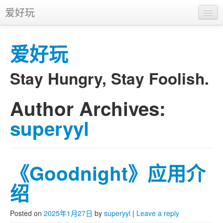
爱好玩
首页
爱好玩
APP
推广
Stay Hungry, Stay Foolish.
Author Archives:
Skip to primary content
Skip to secondary content
Main menu
superyyl
《Goodnight》应用介
绍
Posted on
2025年1月27日
by
superyyl
|
Leave a reply