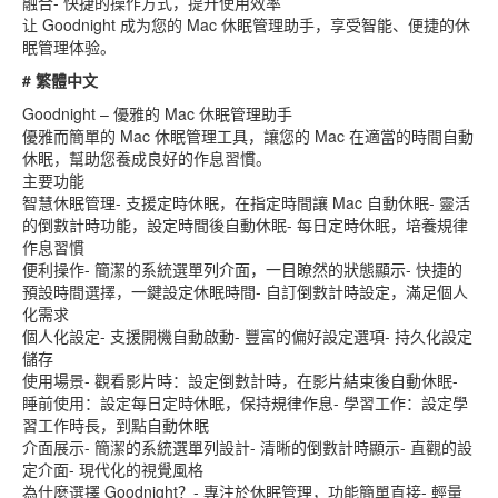
融合- 快捷的操作方式，提升使用效率
让 Goodnight 成为您的 Mac 休眠管理助手，享受智能、便捷的休
眠管理体验。
# 繁體中文
Goodnight – 優雅的 Mac 休眠管理助手
優雅而簡單的 Mac 休眠管理工具，讓您的 Mac 在適當的時間自動
休眠，幫助您養成良好的作息習慣。
主要功能
智慧休眠管理- 支援定時休眠，在指定時間讓 Mac 自動休眠- 靈活
的倒數計時功能，設定時間後自動休眠- 每日定時休眠，培養規律
作息習慣
便利操作- 簡潔的系統選單列介面，一目瞭然的狀態顯示- 快捷的
預設時間選擇，一鍵設定休眠時間- 自訂倒數計時設定，滿足個人
化需求
個人化設定- 支援開機自動啟動- 豐富的偏好設定選項- 持久化設定
儲存
使用場景- 觀看影片時：設定倒數計時，在影片結束後自動休眠-
睡前使用：設定每日定時休眠，保持規律作息- 學習工作：設定學
習工作時長，到點自動休眠
介面展示- 簡潔的系統選單列設計- 清晰的倒數計時顯示- 直觀的設
定介面- 現代化的視覺風格
為什麼選擇 Goodnight？- 專注於休眠管理，功能簡單直接- 輕量