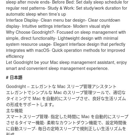
sleep after movie ends- Before Bed: Set daily sleep schedule for
regular rest patterns- Study & Work: Set study/work duration for
automatic sleep when time’s up
Interface Display- Clean menu bar design- Clear countdown
display- Intuitive settings interface- Modern visual style
Why Choose Goodnight?- Focused on sleep management with
simple, direct functionality- Lightweight design with minimal
system resource usage- Elegant interface design that perfectly
integrates with macOS- Quick operation methods for improved
efficiency
Let Goodnight be your Mac sleep management assistant, enjoy
smart and convenient sleep management experience.
# 日本語
Goodnight – エレガントな Mac スリープ管理アシスタント
エレガントでシンプルな Mac のスリープ管理ツールで、適切な
タイミングで Mac を自動的にスリープさせ、良好な生活リズム
の形成をサポートします。
主な機能
スマートスリープ管理- 指定した時間に Mac を自動的にスリープ
させるタイマー機能- 柔軟なカウントダウン機能で、設定時間後
に自動スリープ- 毎日の定時スリープで規則正しい生活リズムを
形成