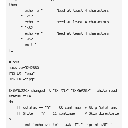
then

	echo -e "!!!!!! Need at least 4 charactors 
!!!!!!" 1<&2

	echo -e "!!!!!! Need at least 4 charactors 
!!!!!!" 1<&2

	echo -e "!!!!!! Need at least 4 charactors 
!!!!!!" 1<&2

	exit 1

fi 

# 5MB

maxsize=5242880

PNG_EXT="png"

JPG_EXT="jpg"

${SVNLOOK} changed -t "${TXN}" "${REPOS}" | while read 
status file

do

    [[ $status == "D" ]] && continue  # Skip Deletions

    [[ $file == */ ]] && continue     # Skip directorie
s

	ext=`echo ${file} | awk -F"." '{print $NF}'`
