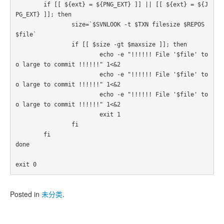
	if [[ ${ext} = ${PNG_EXT} ]] || [[ ${ext} = ${J
PG_EXT} ]]; then

		size=`$SVNLOOK -t $TXN filesize $REPOS 
$file`

		if [[ $size -gt $maxsize ]]; then

			echo -e "!!!!!! File '$file' to
o large to commit !!!!!!" 1<&2

			echo -e "!!!!!! File '$file' to
o large to commit !!!!!!" 1<&2

			echo -e "!!!!!! File '$file' to
o large to commit !!!!!!" 1<&2

			exit 1

		fi

	fi

done

exit 0
Posted in
未分类
.