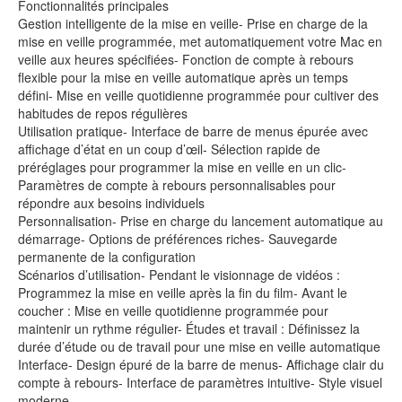
Fonctionnalités principales
Gestion intelligente de la mise en veille- Prise en charge de la
mise en veille programmée, met automatiquement votre Mac en
veille aux heures spécifiées- Fonction de compte à rebours
flexible pour la mise en veille automatique après un temps
défini- Mise en veille quotidienne programmée pour cultiver des
habitudes de repos régulières
Utilisation pratique- Interface de barre de menus épurée avec
affichage d’état en un coup d’œil- Sélection rapide de
préréglages pour programmer la mise en veille en un clic-
Paramètres de compte à rebours personnalisables pour
répondre aux besoins individuels
Personnalisation- Prise en charge du lancement automatique au
démarrage- Options de préférences riches- Sauvegarde
permanente de la configuration
Scénarios d’utilisation- Pendant le visionnage de vidéos :
Programmez la mise en veille après la fin du film- Avant le
coucher : Mise en veille quotidienne programmée pour
maintenir un rythme régulier- Études et travail : Définissez la
durée d’étude ou de travail pour une mise en veille automatique
Interface- Design épuré de la barre de menus- Affichage clair du
compte à rebours- Interface de paramètres intuitive- Style visuel
moderne