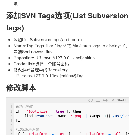
项
添加SVN Tags选项(List Subversion
tags)
添加List Subversion tags(and more)
Name:Tag,Tags filter:^tags/.*$,Maximum tags to display:10,
勾选Sort newest first
Repository URL:svn://127.0.0.1/testjenkins
Credentials选择一个账号密码
修改源码管理中的Repository
URL:svn://127.0.0.1/testjenkins/$Tag
修改脚本
Shell
1
#图片压缩
2
if
[
"$Optimize"
=
true
]
;
then
3
find
Resources
-
name
"*.png"
|
xargs
-
I
{
}
/
usr
/
local
4
fi
5
6
#iOS编译步骤
7
if
[
"$Platform"
=
"ios"
]
||
[
"$Platform"
=
"all"
]
;
t