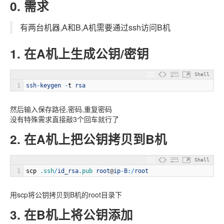
0. 需求
有两台机器,A和B,A机需要通过ssh访问B机
1. 在A机上生成公钥/密钥
Shell
1
ssh
-
keygen
-
t
rsa
然后输入保存路径,密码,重复密码
没有特殊需求直接敲3个回车就行了
2. 在A机上把公钥拷贝到B机
Shell
1
scp
.ssh
/
id_rsa
.pub
root
@
ip
-
B
:
/
root
用scp将公钥拷贝到B机的root目录下
3. 在B机上将公钥添加