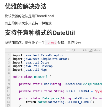
优雅的解决办法
比较优雅的做法是用ThreadLocal
网上的例子大多只支持一种格式
支持任意种格式的DateUtil
我稍加修改，现在多了一个
参数，具体代码
format
Java
1
import
java
.
text
.
ParseException
;
2
import
java
.
text
.
SimpleDateFormat
;
3
import
java
.
util
.
Date
;
4
import
java
.
util
.
HashMap
;
5
import
java
.
util
.
Map
;
6
7
public
class
DateUtil
{
8
9
private
static
Map
<
String
,
ThreadLocal
<SimpleDateFor
10
11
private
static
final
String
DEFAULT_FORMAT
=
"yyyy-M
12
13
public
static
Date 
parse
(
String
dateString
)
throws
P
14
return
parse
(
dateString
,
DEFAULT_FORMAT
)
;
15
}