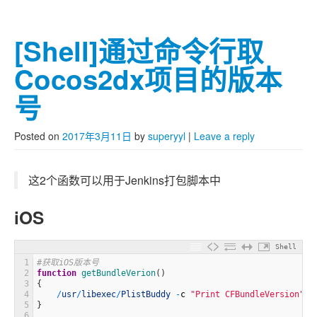
[Shell]通过命令行取
Cocos2dx项目的版本
号
Posted on
2017年3月11日
by
superyyl
|
Leave a reply
这2个函数可以用于Jenkins打包脚本中
iOS
Shell
1
#获取iOS版本号
2
function
getBundleVerion
(
)
3
{
4
/
usr
/
libexec
/
PlistBuddy
-
c
"Print CFBundleVersion"
p
5
}
6