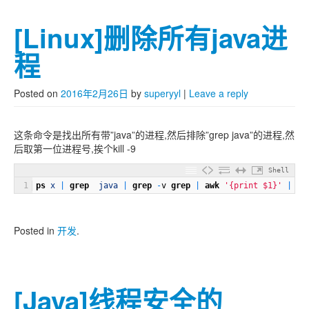
[Linux]删除所有java进
程
Posted on
2016年2月26日
by
superyyl
|
Leave a reply
这条命令是找出所有带”java”的进程,然后排除”grep java”的进程,然
后取第一位进程号,挨个kill -9
Shell
1
ps
x
|
grep
java
|
grep
-
v
grep
|
awk
'{print $1}'
|
xa
Posted in
开发
.
[Java]线程安全的