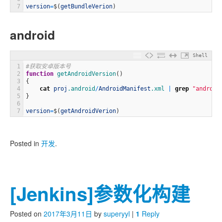
7
version
=
$
(
getBundleVerion
)
android
Shell
1
#获取安卓版本号
2
function
getAndroidVersion
(
)
3
{
4
cat
proj
.android
/
AndroidManifest
.xml
|
grep
"android
5
}
6
7
version
=
$
(
getAndroidVerion
)
Posted in
开发
.
[Jenkins]参数化构建
Posted on
2017年3月11日
by
superyyl
|
1
Reply