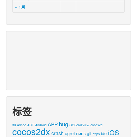
« 1月
标签
bug
APP
3d
adhoc
ADT
Android
CCScrollView
cocos2d
cocos2dx
iOS
crash
egret
git
ide
FMDB
https