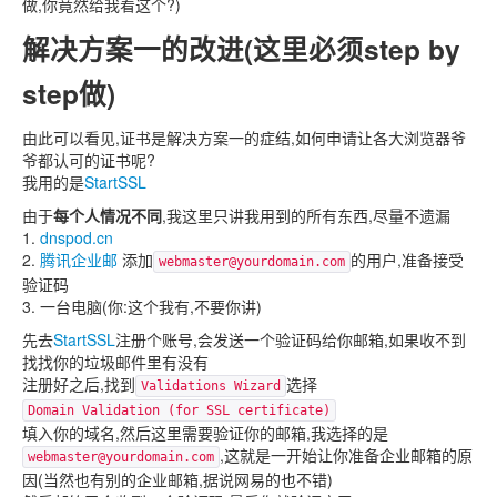
做,你竟然给我看这个?)
解决方案一的改进(这里必须step by
step做)
由此可以看见,证书是解决方案一的症结,如何申请让各大浏览器爷
爷都认可的证书呢?
我用的是
StartSSL
由于
每个人情况不同
,我这里只讲我用到的所有东西,尽量不遗漏
1.
dnspod.cn
2.
腾讯企业邮
添加
的用户,准备接受
webmaster@yourdomain.com
验证码
3. 一台电脑(你:这个我有,不要你讲)
先去
StartSSL
注册个账号,会发送一个验证码给你邮箱,如果收不到
找找你的垃圾邮件里有没有
注册好之后,找到
选择
Validations Wizard
Domain Validation (for SSL certificate)
填入你的域名,然后这里需要验证你的邮箱,我选择的是
,这就是一开始让你准备企业邮箱的原
webmaster@yourdomain.com
因(当然也有别的企业邮箱,据说网易的也不错)