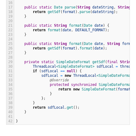
16
17
public
static
Date 
parse
(
String
dateString
,
String
f
18
return
getSdf
(
format
)
.
parse
(
dateString
)
;
19
}
20
21
public
static
String
format
(
Date 
date
)
{
22
return
format
(
date
,
DEFAULT_FORMAT
)
;
23
}
24
25
public
static
String
format
(
Date 
date
,
String
format
26
return
getSdf
(
format
)
.
format
(
date
)
;
27
}
28
29
private
static
SimpleDateFormat 
getSdf
(
final
String
30
ThreadLocal
<SimpleDateFormat>
sdfLocal
=
threadM
31
if
(
sdfLocal
==
null
)
{
32
sdfLocal
=
new
ThreadLocal
<SimpleDateFormat>
33
@Override
34
protected
synchronized
SimpleDateFormat 
35
return
new
SimpleDateFormat
(
format
)
;
36
}
37
}
;
38
}
39
return
sdfLocal
.
get
(
)
;
40
}
41
42
}