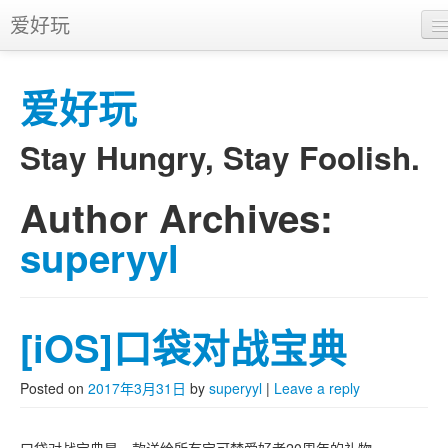
爱好玩
首页
爱好玩
APP
推广
Stay Hungry, Stay Foolish.
Author Archives:
Skip to primary content
Skip to secondary content
Main menu
superyyl
[iOS]口袋对战宝典
Posted on
2017年3月31日
by
superyyl
|
Leave a reply