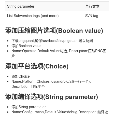
String parameter
单行文本
List Subversion tags (and more)
SVN tag
添加压缩图片选项(Boolean value)
下载pngquant,确保/usr/local/bin/pngquant可以访问
添加Boolean value
Name:Optimize,Default Value:勾选, Description:压缩PNG图
片
添加平台选项(Choice)
添加Choice
Name:Platform,Choices:ios/android/all(一行一个),
Description:目标平台
添加编译选项(String parameter)
添加String parameter
Name:Configuration,Default Value:debug,Description:编译选