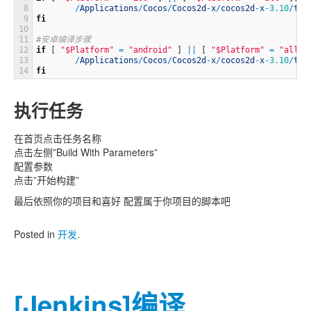
8
/
Applications
/
Cocos
/
Cocos2d
-
x
/
cocos2d
-
x
-
3.10
/
too
9
fi
10
11
#安卓编译步骤
12
if
[
"$Platform"
=
"android"
]
||
[
"$Platform"
=
"all"
13
/
Applications
/
Cocos
/
Cocos2d
-
x
/
cocos2d
-
x
-
3.10
/
too
14
fi
执行任务
在首页点击任务名称
点击左侧”Build With Parameters”
配置参数
点击”开始构建”
最后依照你的项目和喜好 配置属于你项目的脚本吧
Posted in
开发
.
[Jenkins]编译