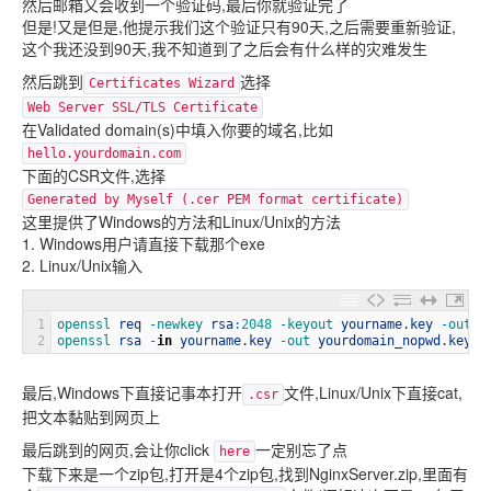
然后邮箱又会收到一个验证码,最后你就验证完了
但是!又是但是,他提示我们这个验证只有90天,之后需要重新验证,
这个我还没到90天,我不知道到了之后会有什么样的灾难发生
然后跳到
选择
Certificates Wizard
Web Server SSL/TLS Certificate
在Validated domain(s)中填入你要的域名,比如
hello.yourdomain.com
下面的CSR文件,选择
Generated by Myself (.cer PEM format certificate)
这里提供了Windows的方法和Linux/Unix的方法
1. Windows用户请直接下载那个exe
2. Linux/Unix输入
1
openssl 
req
-
newkey 
rsa
:
2048
-
keyout 
yourname
.
key
-
out 
y
2
openssl 
rsa
-
in
yourname
.
key
-
out 
yourdomain_nopwd
.
key
最后,Windows下直接记事本打开
文件,Linux/Unix下直接cat,
.csr
把文本黏贴到网页上
最后跳到的网页,会让你click
一定别忘了点
here
下载下来是一个zip包,打开是4个zip包,找到NginxServer.zip,里面有