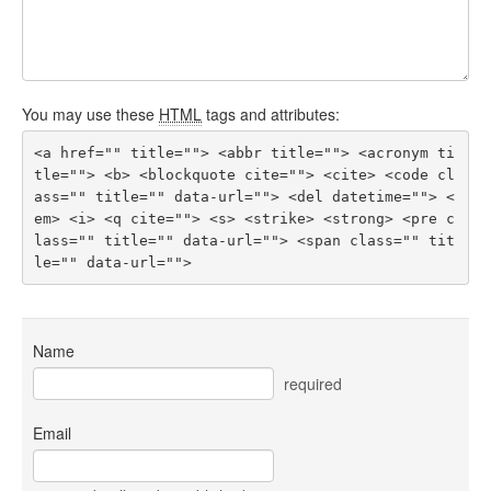
You may use these
HTML
tags and attributes:
<a href="" title=""> <abbr title=""> <acronym ti
tle=""> <b> <blockquote cite=""> <cite> <code cl
ass="" title="" data-url=""> <del datetime=""> <
em> <i> <q cite=""> <s> <strike> <strong> <pre c
lass="" title="" data-url=""> <span class="" tit
le="" data-url=""> 
Name
required
Email