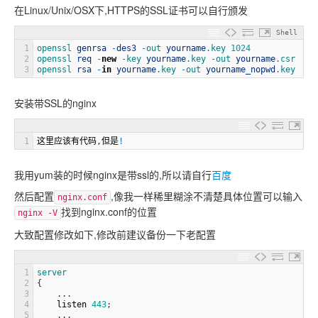
在Linux/Unix/OSX下,HTTPS的SSL证书可以自行颁发
Shell
1
openssl 
genrsa
-
des3
-
out 
yourname
.key
1024
2
openssl 
req
-
new
-
key 
yourname
.key
-
out 
yourname
.csr
3
openssl 
rsa
-
in
yourname
.key
-
out 
yourname_nopwd
.key
安装带SSL的nginx
1
这里应该有代码
,
但是
!
我用yum装的时候nginx是带ssl的,所以请自行
百度
然后配置
,像我一样稀里糊涂不清楚具体位置可以输入
nginx.conf
找到nginx.conf的位置
nginx -V
大致配置修改如下,修改前建议备份一下老配置
1
server
2
{
3
.
.
.
4
listen
443
;
5
.
.
.