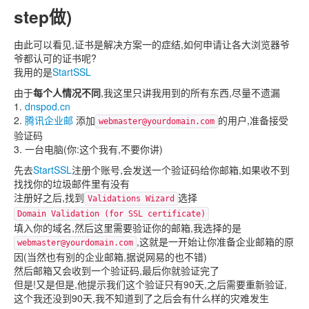
step做)
由此可以看见,证书是解决方案一的症结,如何申请让各大浏览器爷
爷都认可的证书呢?
我用的是
StartSSL
由于
每个人情况不同
,我这里只讲我用到的所有东西,尽量不遗漏
1.
dnspod.cn
2.
腾讯企业邮
添加
的用户,准备接受
webmaster@yourdomain.com
验证码
3. 一台电脑(你:这个我有,不要你讲)
先去
StartSSL
注册个账号,会发送一个验证码给你邮箱,如果收不到
找找你的垃圾邮件里有没有
注册好之后,找到
选择
Validations Wizard
Domain Validation (for SSL certificate)
填入你的域名,然后这里需要验证你的邮箱,我选择的是
,这就是一开始让你准备企业邮箱的原
webmaster@yourdomain.com
因(当然也有别的企业邮箱,据说网易的也不错)
然后邮箱又会收到一个验证码,最后你就验证完了
但是!又是但是,他提示我们这个验证只有90天,之后需要重新验证,
这个我还没到90天,我不知道到了之后会有什么样的灾难发生