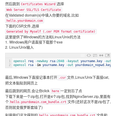
然后跳到
选择
Certificates Wizard
Web Server SSL/TLS Certificate
在Validated domain(s)中填入你要的域名,比如
hello.yourdomain.com
下面的CSR文件,选择
Generated by Myself (.cer PEM format certificate)
这里提供了Windows的方法和Linux/Unix的方法
1. Windows用户请直接下载那个exe
2. Linux/Unix输入
1
openssl 
req
-
newkey 
rsa
:
2048
-
keyout 
yourname
.
key
-
out 
y
2
openssl 
rsa
-
in
yourname
.
key
-
out 
yourdomain_nopwd
.
key
最后,Windows下直接记事本打开
文件,Linux/Unix下直接cat,
.csr
把文本黏贴到网页上
最后跳到的网页,会让你click
一定别忘了点
here
下载下来是一个zip包,打开是4个zip包,找到NginxServer.zip,里面有
个
文件(还好这次不是zip包了,
hello.yourdomain.com_bundle.crt
否则就变俄罗斯套娃了)
利用我们这次得到的
文件和
hello.yourdomain.com_bundle.crt