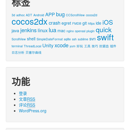
标签
bug
APP
3d
adhoc
ADT
Android
CCScrollView
cocos2d
cocos2dx
iOS
crash
egret
git
ide
FMDB
https
quick
lua
jenkins
linux
java
mac
nginx
openssl
plugin
swift
shell
svn
ScrollView
SimpleDateFormat
sqlite
ssh
sublime
xcode
Unity
terminal
ThreadLocal
yum
好玩
工具
技巧
抗锯齿
插件
日志分析
贝塞尔曲线
功能
登录
文章
RSS
评论
RSS
WordPress.org