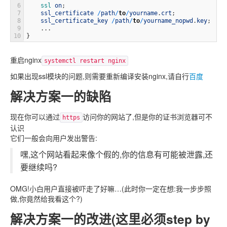
6
ssl 
on
;
7
ssl_certificate
/
path
/
to
/
yourname
.
crt
;
8
ssl_certificate_key
/
path
/
to
/
yourname_nopwd
.
key
;
9
.
.
.
10
}
重启nginx
systemctl restart nginx
如果出现ssl模块的问题,则需要重新编译安装nginx,请自行
百度
解决方案一的缺陷
现在你可以通过
访问你的网站了,但是你的证书浏览器可不
https
认识
它们一般会向用户发出警告:
嘿,这个网站看起来像个假的,你的信息有可能被泄露,还
要继续吗?
OMG!小白用户直接被吓走了好嘛…(此时你一定在想:我一步步照
做,你竟然给我看这个?)
解决方案一的改进(这里必须step by