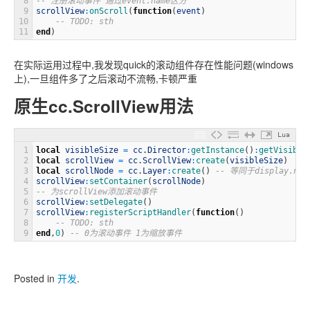
8
-- 注册滚动事件 通过event.name区分
9
scrollView
:
onScroll
(
function
(
event
)
10
-- TODO: sth
11
end
)
在实际运用过程中,我发现quick的滚动组件存在性能问题(windows
上),一旦组件多了之后滚动不流畅,卡顿严重
原生cc.ScrollView用法
Lua
1
local
visibleSize
=
cc
.
Director
:
getInstance
(
)
:
getVisible
2
local
scrollView
=
cc
.
ScrollView
:
create
(
visibleSize
)
3
local
scrollNode
=
cc
.
Layer
:
create
(
)
-- 等同于display.new
4
scrollView
:
setContainer
(
scrollNode
)
5
-- 为scrollView添加滚动事件
6
scrollView
:
setDelegate
(
)
7
scrollView
:
registerScriptHandler
(
function
(
)
8
-- TODO: sth
9
end
,
0
)
-- 0为滚动事件 1为缩放事件
Posted in
开发
.