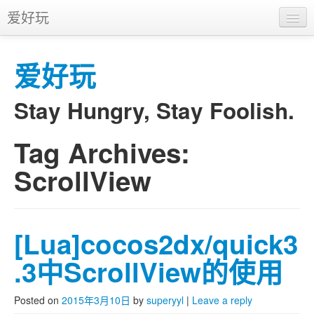
爱好玩
首页
爱好玩
APP
推广
Stay Hungry, Stay Foolish.
Tag Archives:
Skip to primary content
Skip to secondary content
Main menu
ScrollView
[Lua]cocos2dx/quick3
.3中ScrollView的使用
Posted on
2015年3月10日
by
superyyl
|
Leave a reply