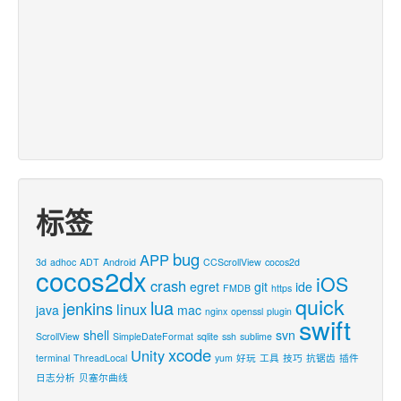
标签
bug
APP
3d
adhoc
ADT
Android
CCScrollView
cocos2d
cocos2dx
iOS
crash
egret
git
ide
FMDB
https
quick
lua
jenkins
linux
java
mac
nginx
openssl
plugin
swift
shell
svn
ScrollView
SimpleDateFormat
sqlite
ssh
sublime
xcode
Unity
terminal
ThreadLocal
yum
好玩
工具
技巧
抗锯齿
插件
日志分析
贝塞尔曲线