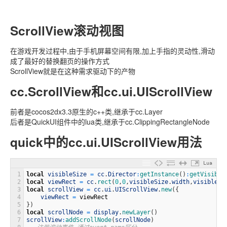
ScrollView滚动视图
在游戏开发过程中,由于手机屏幕空间有限,加上手指的灵动性,滑动
成了最好的替换翻页的操作方式
ScrollView就是在这种需求驱动下的产物
cc.ScrollView和cc.ui.UIScrollView
前者是cocos2dx3.3原生的c++类,继承于cc.Layer
后者是QuickUI组件中的lua类,继承于cc.ClippingRectangleNode
quick中的cc.ui.UIScrollView用法
Lua
1
local
visibleSize
=
cc
.
Director
:
getInstance
(
)
:
getVisible
2
local
viewRect
=
cc
.
rect
(
0
,
0
,
visibleSize
.
width
,
visibleSi
3
local
scrollView
=
cc
.
ui
.
UIScrollView
.
new
(
{
4
viewRect
=
viewRect
5
}
)
6
local
scrollNode
=
display
.
newLayer
(
)
7
scrollView
:
addScrollNode
(
scrollNode
)