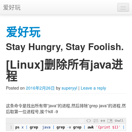
爱好玩
首页
爱好玩
APP
推广
Stay Hungry, Stay Foolish.
[Linux]删除所有java进
Skip to primary content
Skip to secondary content
Main menu
程
Posted on
2016年2月26日
by
superyyl
|
Leave a reply
这条命令是找出所有带”java”的进程,然后排除”grep java”的进程,然
后取第一位进程号,挨个kill -9
Shell
1
ps
x
|
grep
java
|
grep
-
v
grep
|
awk
'{print $1}'
|
xa