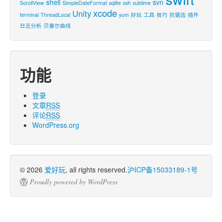
shell
svn
ScrollView
SimpleDateFormat
sqlite
ssh
sublime
xcode
Unity
terminal
ThreadLocal
yum
好玩
工具
技巧
抗锯齿
插件
日志分析
贝塞尔曲线
功能
登录
文章
RSS
评论
RSS
WordPress.org
© 2026
爱好玩
, all rights reserved.
沪ICP备15033189-1号
Proudly powered by WordPress