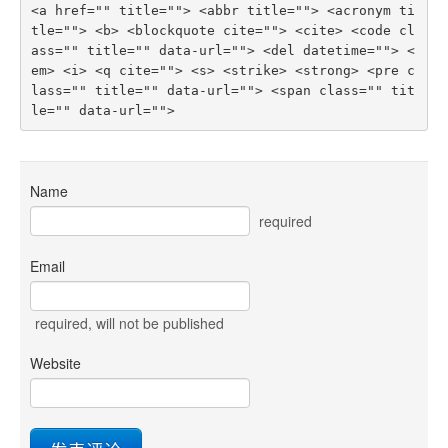
<a href="" title=""> <abbr title=""> <acronym ti
tle=""> <b> <blockquote cite=""> <cite> <code cl
ass="" title="" data-url=""> <del datetime=""> <
em> <i> <q cite=""> <s> <strike> <strong> <pre c
lass="" title="" data-url=""> <span class="" tit
le="" data-url=""> 
Name
required
Email
required
, will not be published
Website