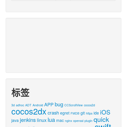
标签
bug
APP
3d
adhoc
ADT
Android
CCScrollView
cocos2d
cocos2dx
iOS
crash
egret
git
ide
FMDB
https
quick
lua
jenkins
linux
java
mac
nginx
openssl
plugin
swift