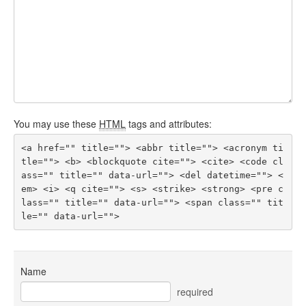
You may use these
HTML
tags and attributes:
<a href="" title=""> <abbr title=""> <acronym ti
tle=""> <b> <blockquote cite=""> <cite> <code cl
ass="" title="" data-url=""> <del datetime=""> <
em> <i> <q cite=""> <s> <strike> <strong> <pre c
lass="" title="" data-url=""> <span class="" tit
le="" data-url=""> 
Name
required