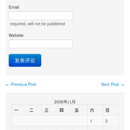
Email
required
, will not be published
Website
←
Previous Post
Next Post
→
Post navigation
2026年八月
一
二
三
四
五
六
日
1
2