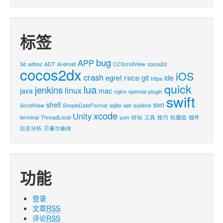
标签
bug
APP
3d
adhoc
ADT
Android
CCScrollView
cocos2d
cocos2dx
iOS
crash
egret
git
ide
FMDB
https
quick
lua
jenkins
linux
java
mac
nginx
openssl
plugin
swift
shell
svn
ScrollView
SimpleDateFormat
sqlite
ssh
sublime
xcode
Unity
terminal
ThreadLocal
yum
好玩
工具
技巧
抗锯齿
插件
日志分析
贝塞尔曲线
功能
登录
文章
RSS
评论
RSS