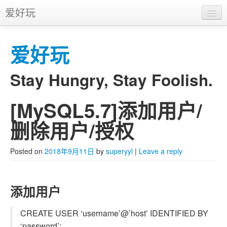
爱好玩
首页
爱好玩
APP
推广
Stay Hungry, Stay Foolish.
[MySQL5.7]添加用户/
Skip to primary content
Skip to secondary content
Main menu
删除用户/授权
Posted on
2018年9月11日
by
superyyl
|
Leave a reply
添加用户
CREATE USER ‘username’@’host’ IDENTIFIED BY
‘password’;