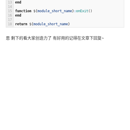
13
end
14
15
function
$
{
module_short_name
}
:
onExit
(
)
16
end
17
18
return
$
{
module_short_name
}
恩 剩下的看大家创造力了 有好用的记得在文章下回复~