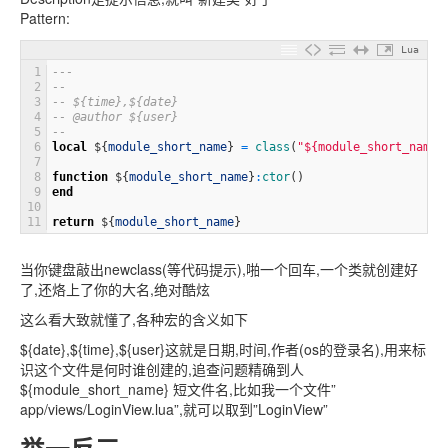
Pattern:
Lua
1
---
2
--
3
-- ${time},${date}
4
-- @author ${user}
5
--
6
local
$
{
module_short_name
}
=
class
(
"${module_short_name}
7
8
function
$
{
module_short_name
}
:
ctor
(
)
9
end
10
11
return
$
{
module_short_name
}
当你键盘敲出newclass(等代码提示),啪一个回车,一个类就创建好
了,还烙上了你的大名,绝对酷炫
这么看大致就懂了,各种宏的含义如下
${date},${time},${user}这就是日期,时间,作者(os的登录名),用来标
识这个文件是何时谁创建的,追查问题精确到人
${module_short_name} 短文件名,比如我一个文件”
app/views/LoginView.lua”,就可以取到”LoginView”