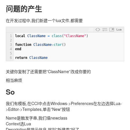
问题的产生
在开发过程中,我们新建一个lua文件,都需要
Lua
1
local
ClassName
=
class
(
"ClassName"
)
2
3
function
ClassName
:
ctor
(
)
4
end
5
6
return
ClassName
关键你复制了还需要把”ClassName”改成你要的
相当麻烦
So
我们有模板,在CCI中点击Windows->Preferences在左边选择Lua-
>Editor->Templates,单击”New”按钮
Name是触发字串,我们填newclass
Context选Lua
Description是提示信息,就叫”新建类”好了