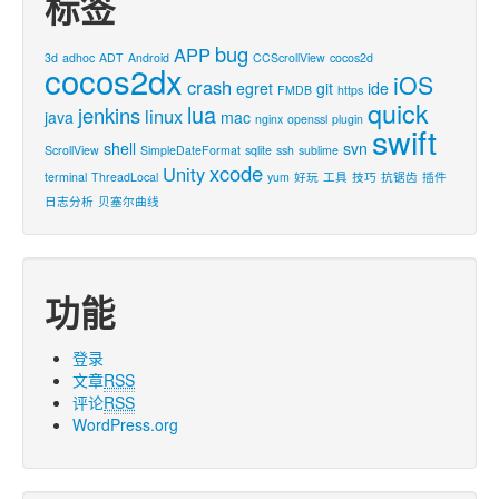
标签
bug
APP
3d
adhoc
ADT
Android
CCScrollView
cocos2d
cocos2dx
iOS
crash
egret
git
ide
FMDB
https
quick
lua
jenkins
linux
java
mac
nginx
openssl
plugin
swift
shell
svn
ScrollView
SimpleDateFormat
sqlite
ssh
sublime
xcode
Unity
terminal
ThreadLocal
yum
好玩
工具
技巧
抗锯齿
插件
日志分析
贝塞尔曲线
功能
登录
文章
RSS
评论
RSS
WordPress.org