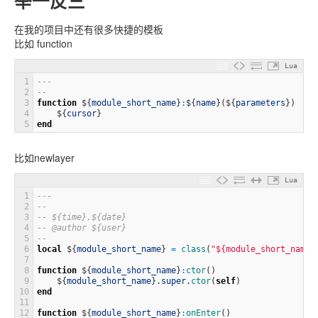
举一反三
在我的项目中还有很多快捷的模板
比如 function
Lua
1
---
2
--
3
function
$
{
module_short_name
}
:
$
{
name
}
(
$
{
parameters
}
)
4
$
{
cursor
}
5
end
比如newlayer
Lua
1
---
2
--
3
-- ${time},${date}
4
-- @author ${user}
5
--
6
local
$
{
module_short_name
}
=
class
(
"${module_short_name}
7
8
function
$
{
module_short_name
}
:
ctor
(
)
9
$
{
module_short_name
}
.
super
.
ctor
(
self
)
10
end
11
12
function
$
{
module_short_name
}
:
onEnter
(
)