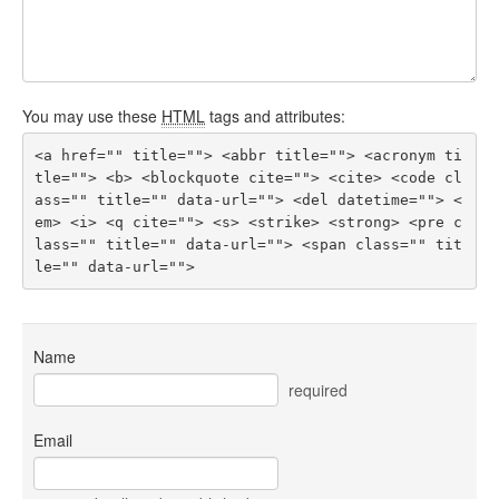
You may use these
HTML
tags and attributes:
<a href="" title=""> <abbr title=""> <acronym ti
tle=""> <b> <blockquote cite=""> <cite> <code cl
ass="" title="" data-url=""> <del datetime=""> <
em> <i> <q cite=""> <s> <strike> <strong> <pre c
lass="" title="" data-url=""> <span class="" tit
le="" data-url=""> 
Name
required
Email